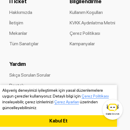
iTicket
Bilgilendirme
Hakkımızda
Kullanım Koşulları
İletişim
KVKK Aydınlatma Metni
Mekanlar
Çerez Politikası
Tüm Sanatçılar
Kampanyalar
Yardım
Sıkça Sorulan Sorular
Destek
Alışveriş deneyimizi iyileştirmek için yasal düzenlemelere
Dijital Bilet
uygun çerezler kullanıyoruz. Detaylı bilgi için
Çerez Politikası
inceleyebilir, çerez izinlerinizi
Çerez Ayarları
üzerinden
güncelleyebilirsiniz.
Canlı
Destek
Güvenlik
Kabul Et