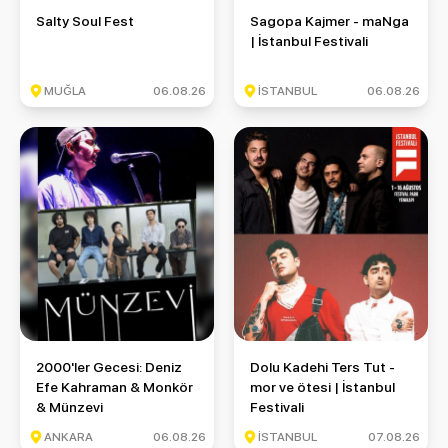
Salty Soul Fest
Sagopa Kajmer - maNga | İstan
Salty Soul Fest
Sagopa Kajmer - maNga
| İstanbul Festivali
MUĞLA
06.08.26
İSTANBUL
06.08.26
2000'ler Gecesi: Deniz Efe Kahraman & Monkör & Münzevi
Dolu Kadehi Ters Tut - mor ve ö
2000'ler Gecesi: Deniz
Dolu Kadehi Ters Tut -
Efe Kahraman & Monkör
mor ve ötesi | İstanbul
& Münzevi
Festivali
ANKARA
06.08.26
İSTANBUL
07.08.26