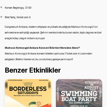
Konser Başlangıç: 21.00
Bilet Satış:
iticket.com.tr
Congresium Ankara, modern altyapısı ve yüksek akustiğiyle Mahsun Kırmızıgül’ün
sahnesine ev sahipliği yapacak. Şehrin merkezinde bulunan salon, toplu taşıma ve özel
araçla kolay ulaşım imkanı sunuyor.
Mahsun Kırmızıgül Ankara Konseri Biletleri Nereden Alınır?
Mahsun Kırmızıgül Ankara konseri
biletleri yalnızca iTicket.com.tr üzerinden
satıştadır. Biletini hemen al, bu unutulmaz geceye yerini ayırt!
Benzer Etkinlikler