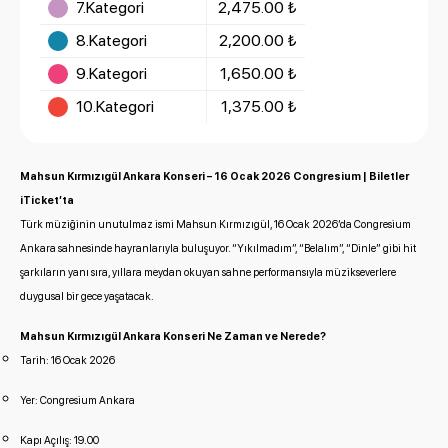
7.Kategori
2,475.00 ₺
8.Kategori
2,200.00 ₺
9.Kategori
1,650.00 ₺
10.Kategori
1,375.00 ₺
Mahsun Kırmızıgül Ankara Konseri – 16 Ocak 2026 Congresium | Biletler
iTicket’ta
Türk müziğinin unutulmaz ismi Mahsun Kırmızıgül, 16 Ocak 2026’da Congresium
Ankara sahnesinde hayranlarıyla buluşuyor. “Yıkılmadım”, “Belalım”, “Dinle” gibi hit
şarkıların yanı sıra, yıllara meydan okuyan sahne performansıyla müzikseverlere
duygusal bir gece yaşatacak.
Mahsun Kırmızıgül Ankara Konseri Ne Zaman ve Nerede?
Tarih: 16 Ocak 2026
Yer: Congresium Ankara
Kapı Açılış: 19.00