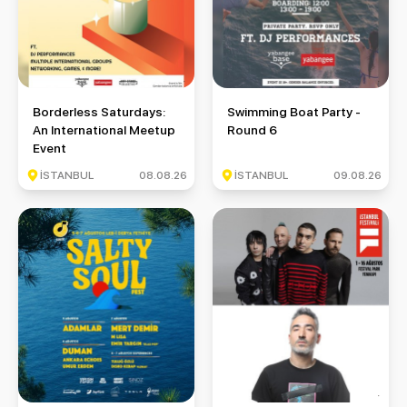
Borderless Saturdays: An International Meetup Event
Swimming Boat Party - Round 
Borderless Saturdays:
Swimming Boat Party -
An International Meetup
Round 6
Event
İSTANBUL
08.08.26
İSTANBUL
09.08.26