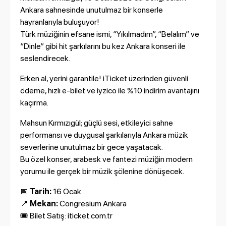
Ankara sahnesinde unutulmaz bir konserle
hayranlarıyla buluşuyor!
Türk müziğinin efsane ismi, “Yıkılmadım”, “Belalım” ve
“Dinle” gibi hit şarkılarını bu kez Ankara konseri ile
seslendirecek.
Erken al, yerini garantile! iTicket üzerinden güvenli
ödeme, hızlı e-bilet ve iyzico ile %10 indirim avantajını
kaçırma.
Mahsun Kırmızıgül; güçlü sesi, etkileyici sahne
performansı ve duygusal şarkılarıyla Ankara müzik
severlerine unutulmaz bir gece yaşatacak.
Bu özel konser, arabesk ve fantezi müziğin modern
yorumu ile gerçek bir müzik şölenine dönüşecek.
📅
Tarih:
16 Ocak
📍
Mekan:
Congresium Ankara
🎟️ Bilet Satış:
iticket.com.tr