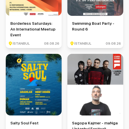
Borderless Saturdays: An International Meetup Event
Swimming Boat Party - Round 
Borderless Saturdays:
Swimming Boat Party -
An International Meetup
Round 6
Event
İSTANBUL
08.08.26
İSTANBUL
09.08.26
Salty Soul Fest
Sagopa Kajmer - maNga | İstan
Salty Soul Fest
Sagopa Kajmer - maNga
| İstanbul Festivali