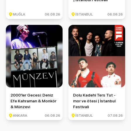
MUĞLA
06.08.26
İSTANBUL
06.08.26
2000'ler Gecesi: Deniz Efe Kahraman & Monkör & Münzevi
Dolu Kadehi Ters Tut - mor ve ö
2000'ler Gecesi: Deniz
Dolu Kadehi Ters Tut -
Efe Kahraman & Monkör
mor ve ötesi | İstanbul
& Münzevi
Festivali
ANKARA
06.08.26
İSTANBUL
07.08.26