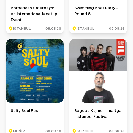
Borderless Saturdays: An International Meetup Event
Swimming Boat Party - Round 
Borderless Saturdays:
Swimming Boat Party -
An International Meetup
Round 6
Event
İSTANBUL
08.08.26
İSTANBUL
09.08.26
Salty Soul Fest
Sagopa Kajmer - maNga | İstan
Salty Soul Fest
Sagopa Kajmer - maNga
| İstanbul Festivali
MUĞLA
06.08.26
İSTANBUL
06.08.26