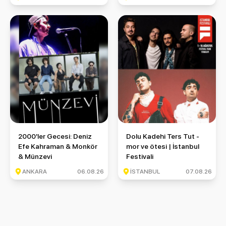
2000'ler Gecesi: Deniz Efe Kahraman & Monkör & Münzevi
Dolu Kadehi Ters Tut - mor ve ö
2000'ler Gecesi: Deniz
Dolu Kadehi Ters Tut -
Efe Kahraman & Monkör
mor ve ötesi | İstanbul
& Münzevi
Festivali
ANKARA
06.08.26
İSTANBUL
07.08.26