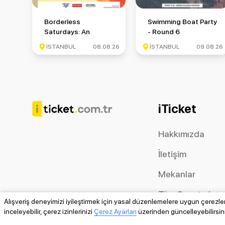
Borderless Saturdays: An International Meetup Event
Swimming Boat Party -
Borderless
Swimming Boat Party
Saturdays: An
- Round 6
International Meetup
İSTANBUL
08.08.26
İSTANBUL
09.08.26
Event
iTicket
Hakkımızda
İletişim
Mekanlar
Tüm Sanatçılar
Alışveriş deneyimizi iyileştirmek için yasal düzenlemelere uygun çerezler 
inceleyebilir, çerez izinlerinizi
Çerez Ayarları
üzerinden güncelleyebilirsini