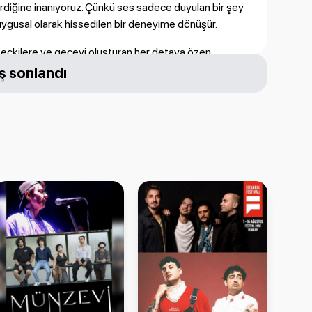
tirdiğine inanıyoruz. Çünkü ses sadece duyulan bir şey
duygusal olarak hissedilen bir deneyime dönüşür.
, seçkilere ve geceyi oluşturan her detaya özen
et ve doğru ortam bir araya geldiğinde müzik sadece
ş sonlandı
deneyime dönüşür.
 gerçekleşecek.