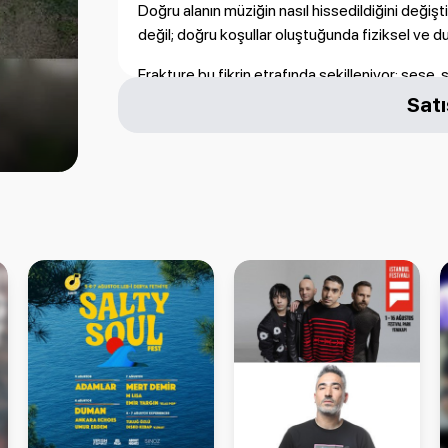
Doğru alanın müziğin nasıl hissedildiğini değiş
değil; doğru koşullar oluştuğunda fiziksel ve 
Frakture bu fikrin etrafında şekilleniyor: sese
gösterilen bir alan yaratmak. Çünkü doğru niy
Satı
çalınan bir şey olmaktan çıkar, paylaşılan bir 
İlk buluşmamız 27 Haziran'da Club Mirador’da