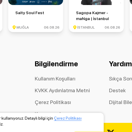
 Round 6
Salty Soul Fest
Sagopa Kajmer - maNga | İsta
Salty Soul Fest
Sagopa Kajmer -
maNga | İstanbul
Festivali
MUĞLA
06.08.26
İSTANBUL
06.08.26
Bilgilendirme
Yardım
Kullanım Koşulları
Sıkça Sor
KVKK Aydınlatma Metni
Destek
Çerez Politikası
Dijital Bil
Kampanyalar
kullanıyoruz. Detaylı bilgi için
Çerez Politikası
z.