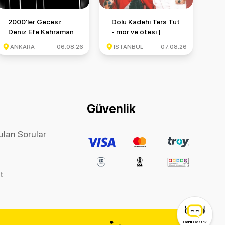
nbul Festivali
2000'ler Gecesi: Deniz Efe Kahraman & Monkör & Münzevi
Dolu Kadehi Ters Tut - mor ve ötesi 
2000'ler Gecesi:
Dolu Kadehi Ters Tut
Deniz Efe Kahraman
- mor ve ötesi |
& Monkör & Münzevi
İstanbul Festivali
ANKARA
06.08.26
İSTANBUL
07.08.26
Güvenlik
ulan Sorular
et
Canlı
Destek