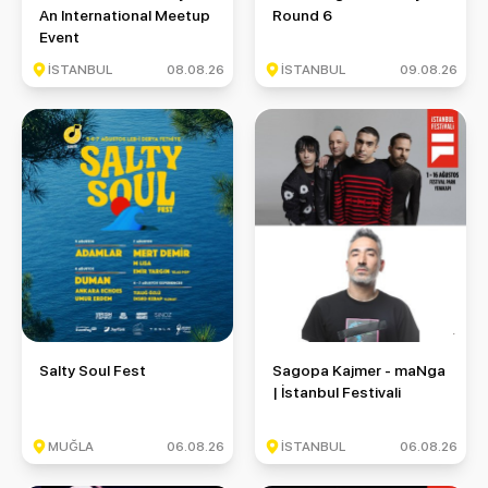
An International Meetup
Round 6
Event
İSTANBUL
08.08.26
İSTANBUL
09.08.26
Salty Soul Fest
Sagopa Kajmer - maNga | İstan
Salty Soul Fest
Sagopa Kajmer - maNga
| İstanbul Festivali
MUĞLA
06.08.26
İSTANBUL
06.08.26