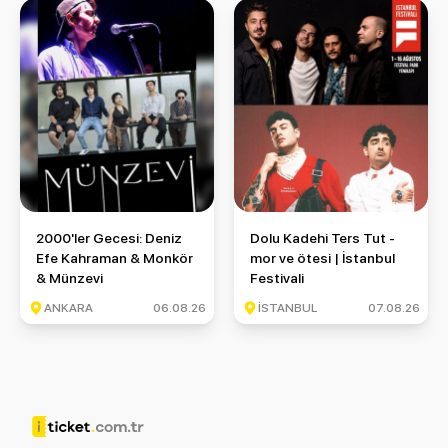
2000'ler Gecesi: Deniz Efe Kahraman & Monkör & Münzevi
Dolu Kadehi Ters Tut - mor ve ö
2000'ler Gecesi: Deniz
Dolu Kadehi Ters Tut -
Efe Kahraman & Monkör
mor ve ötesi | İstanbul
& Münzevi
Festivali
ANKARA
06.08.26
İSTANBUL
07.08.26