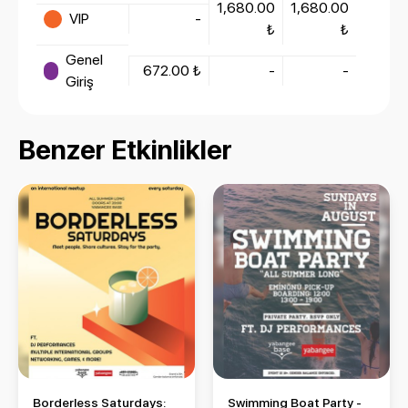
1,680.00
1,680.00
VIP
-
₺
₺
Genel
672.00 ₺
-
-
Giriş
Benzer Etkinlikler
Borderless Saturdays: An International Meetup Event
Swimming Boat Party - Round 
Borderless Saturdays:
Swimming Boat Party -