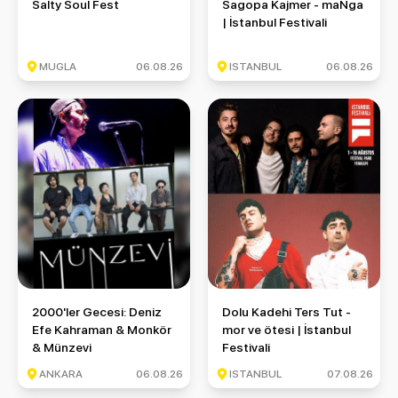
Salty Soul Fest
Sagopa Kajmer - maNga | İstan
Salty Soul Fest
Sagopa Kajmer - maNga
| İstanbul Festivali
MUGLA
06.08.26
ISTANBUL
06.08.26
2000'ler Gecesi: Deniz Efe Kahraman & Monkör & Münzevi
Dolu Kadehi Ters Tut - mor ve ö
2000'ler Gecesi: Deniz
Dolu Kadehi Ters Tut -
Efe Kahraman & Monkör
mor ve ötesi | İstanbul
& Münzevi
Festivali
ANKARA
06.08.26
ISTANBUL
07.08.26