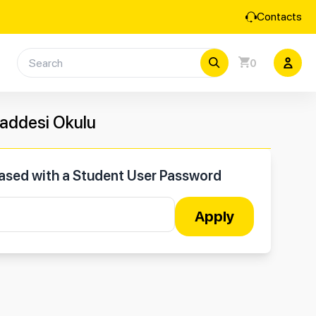
Contacts
0
addesi Okulu
hased with a Student User Password
Apply