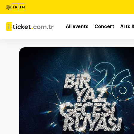
TR
EN
All events
Concert
Arts 