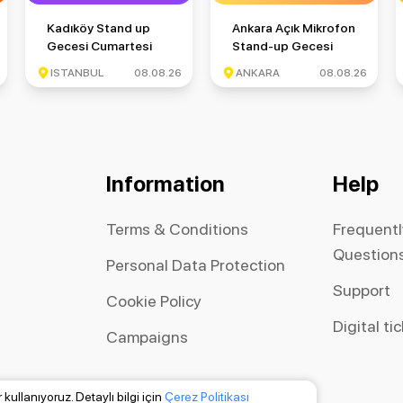
si Cuma
Kadıköy Stand up Gecesi Cumartesi
Ankara Açık Mikrofon Stand-
Kadıköy Stand up
Ankara Açık Mikrofon
Gecesi Cumartesi
Stand-up Gecesi
ISTANBUL
08.08.26
ANKARA
08.08.26
Information
Help
Terms & Conditions
Frequent
Question
Personal Data Protection
Support
Cookie Policy
Digital ti
Campaigns
kullanıyoruz. Detaylı bilgi için
Çerez Politikası