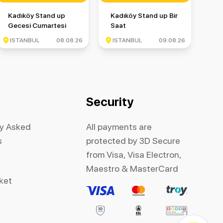
up Gecesi
Kadıköy Stand up Gecesi Cumartesi
Kadıköy Stand up Bir Saat
Kadıköy Stand up
Kadıköy Stand up Bir
Gecesi Cumartesi
Saat
ISTANBUL
08.08.26
ISTANBUL
09.08.26
Security
ly Asked
All payments are
s
protected by 3D Secure
from Visa, Visa Electron,
Maestro & MasterCard
cket