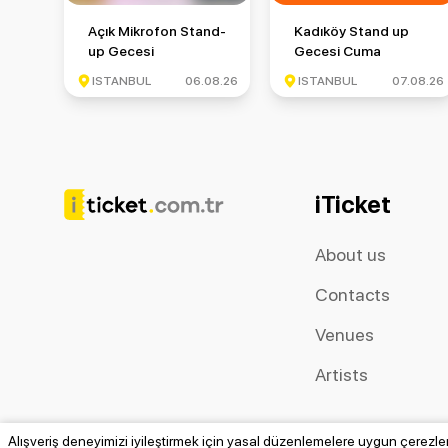
Açık Mikrofon Stand-up Gecesi
Kadıköy Stand up Gece
Açık Mikrofon Stand-
Kadıköy Stand up
up Gecesi
Gecesi Cuma
ISTANBUL
06.08.26
ISTANBUL
07.08.26
iTicket
About us
Contacts
Venues
Artists
Alışveriş deneyimizi iyileştirmek için yasal düzenlemelere uygun çerezler 