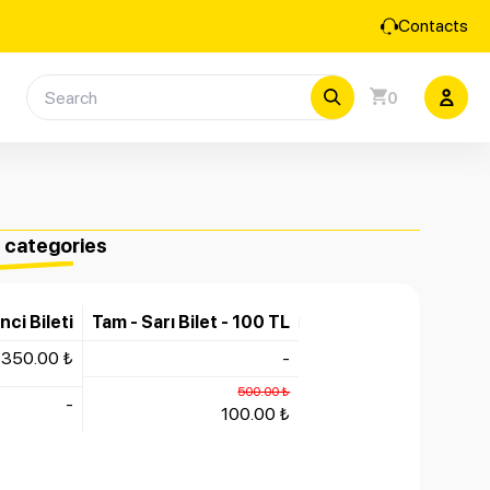
Contacts
0
e categories
ci Bileti
Tam - Sarı Bilet - 100 TL
350.00 ₺
-
500.00 ₺
-
100.00 ₺