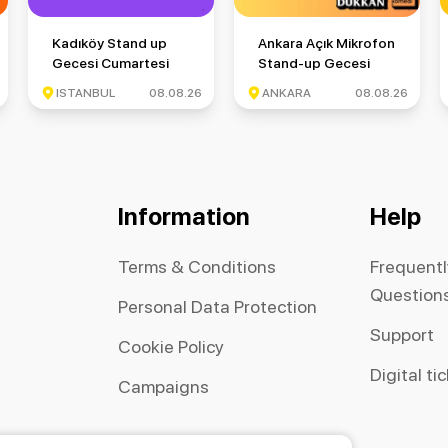
si Cuma
Kadıköy Stand up Gecesi Cumartesi
Ankara Açık Mikrofon Stand-
Kadıköy Stand up
Ankara Açık Mikrofon
Gecesi Cumartesi
Stand-up Gecesi
ISTANBUL
08.08.26
ANKARA
08.08.26
Information
Help
Terms & Conditions
Frequent
Question
Personal Data Protection
Support
Cookie Policy
Digital ti
Campaigns