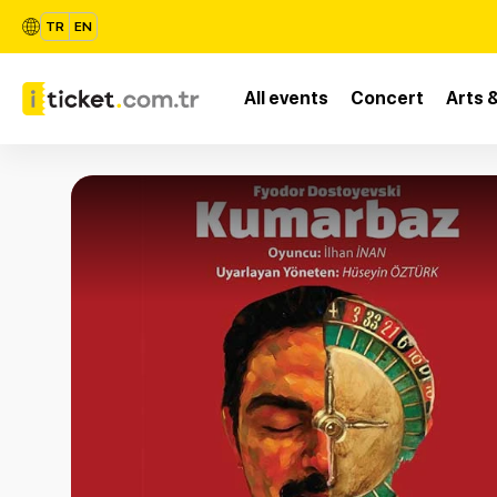
TR
EN
All events
Concert
Arts 