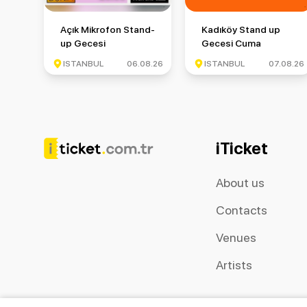
Açık Mikrofon Stand-up Gecesi
Kadıköy Stand up Gece
Açık Mikrofon Stand-
Kadıköy Stand up
up Gecesi
Gecesi Cuma
ISTANBUL
06.08.26
ISTANBUL
07.08.26
iTicket
About us
Contacts
Venues
Artists