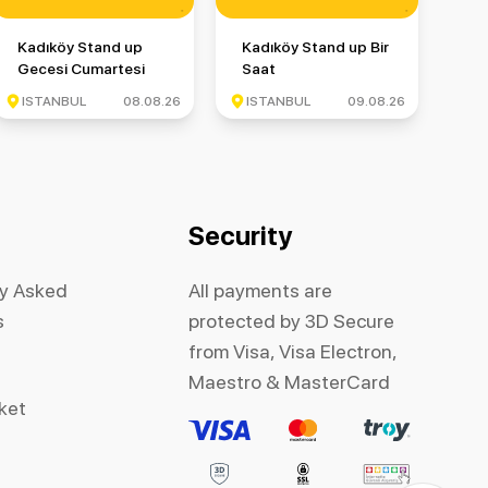
up Gecesi
Kadıköy Stand up Gecesi Cumartesi
Kadıköy Stand up Bir Saat
Kadıköy Stand up
Kadıköy Stand up Bir
Gecesi Cumartesi
Saat
ISTANBUL
08.08.26
ISTANBUL
09.08.26
Security
ly Asked
All payments are
s
protected by 3D Secure
from Visa, Visa Electron,
Maestro & MasterCard
cket