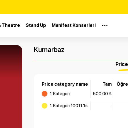
& Theatre
Stand Up
Manifest Konserleri
Kumarbaz
Pric
Price category name
Tam
Öğren
1. Kategori
500.00 ₺
1. Kategori 100TL'lik
-